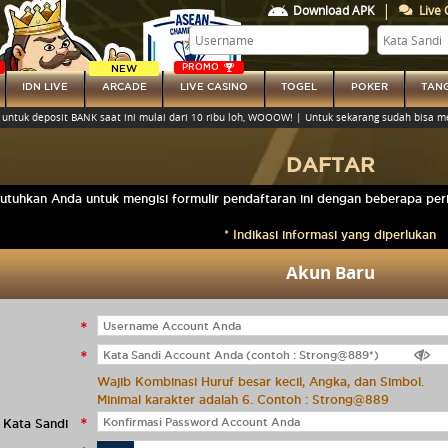
|
Download APK
Live 
PROMO
NEW
IDN LIVE
ARCADE
LIVE CASINO
TOGEL
POKER
TAN
tuk deposit BANK saat ini mulai dari 10 ribu loh, WOOOW! | Untuk sekarang sudah bisa me
DAFTAR
uhkan Anda untuk mengisi formulir pendaftaran ini dengan beberapa perin
* Indikasi informasi yang diperlukan
Akun Baru
*
*
Wajib Kombinasi Huruf besar kecil, Angka, dan Simbol.
Minimal karakter adalah 6. Contoh : Strong@889
*
 Kata Sandi