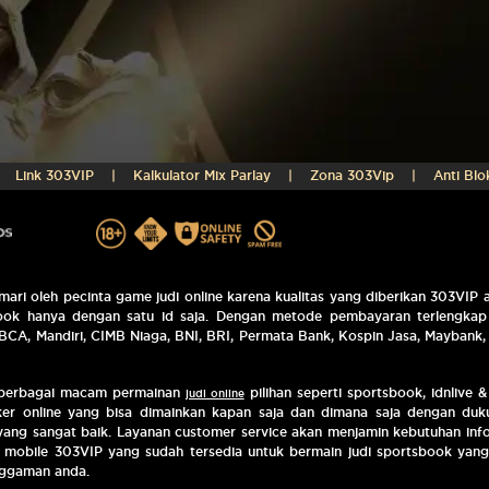
Link 303VIP
|
Kalkulator Mix Parlay
|
Zona 303Vip
|
Anti Blo
ari oleh pecinta game judi online karena kualitas yang diberikan 303VIP 
book hanya dengan satu id saja. Dengan metode pembayaran terlengkap
 BCA, Mandiri, CIMB Niaga, BNI, BRI, Permata Bank, Kospin Jasa, Maybank,
 berbagai macam permainan
pilihan seperti sportsbook, idnlive & 
judi online
oker online yang bisa dimainkan kapan saja dan dimana saja dengan du
yang sangat baik. Layanan customer service akan menjamin kebutuhan inf
i mobile 303VIP yang sudah tersedia untuk bermain judi sportsbook yang
nggaman anda.