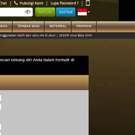
|
|
|
Chat
Hubungi Kami
Lupa Password ?
DAFTAR
GKAS
TEMBAK IKAN
REFERRAL
PROMOSI
nggunakan lebih dari satu rek di akun | 303VIP situs Bola Online, Live Casino, Slot Onl
cian tentang diri Anda dalam formulir di