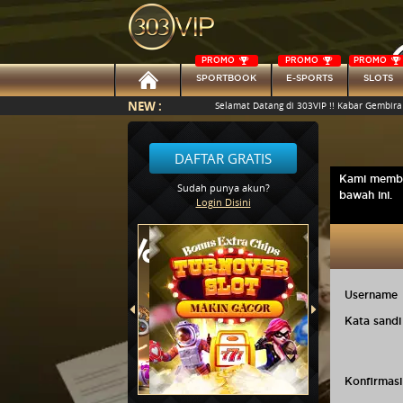
PROMO
PROMO
PROMO
SPORTBOOK
E-SPORTS
SLOTS
NEW :
Selamat Datang di 303VIP !! Kabar Gembira un
DAFTAR GRATIS
Kami membut
Sudah punya akun?
bawah ini.
Login Disini
Username
Kata sandi
Konfirmasi